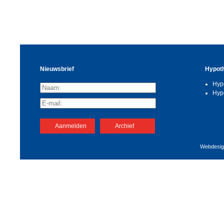
Nieuwsbrief
Hypot
Hyp
Hyp
Aanmelden
Archief
Webdesig