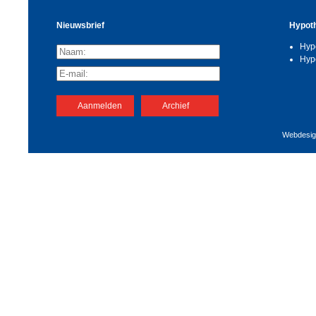
Nieuwsbrief
Hypot
Hyp
Hyp
Aanmelden
Archief
Webdesig